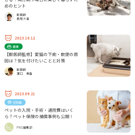
めのヒント
獣医師
長尾大喜
2023.10.12
健康
【獣医師監修】愛猫の下痢・軟便の原
因は？気を付けたいことと対策
獣医師
濵口 美香
2023.09.21
豆知識
ペットの入院・手術・通院費はいく
ら？ペット保険の補償事例も公開！
PNS編集部