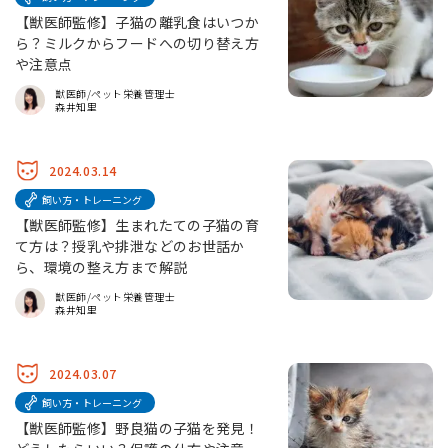
【獣医師監修】子猫の離乳食はいつか
ら？ミルクからフードへの切り替え方
や注意点
獣医師/ペット栄養管理士
森井知里
2024.03.14
飼い方・トレーニング
【獣医師監修】生まれたての子猫の育
て方は？授乳や排泄などのお世話か
ら、環境の整え方まで解説
獣医師/ペット栄養管理士
森井知里
2024.03.07
飼い方・トレーニング
【獣医師監修】野良猫の子猫を発見！