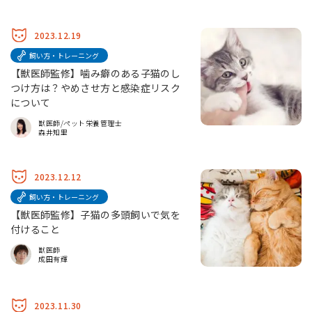
2023.12.19
飼い方・トレーニング
【獣医師監修】噛み癖のある子猫のし
つけ方は？やめさせ方と感染症リスク
について
獣医師/ペット栄養管理士
森井知里
2023.12.12
飼い方・トレーニング
【獣医師監修】子猫の多頭飼いで気を
付けること
獣医師
成田有輝
2023.11.30