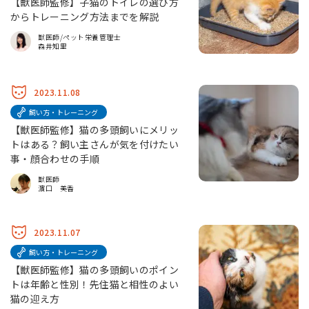
【獣医師監修】子猫のトイレの選び方
からトレーニング方法までを解説
獣医師/ペット栄養管理士
森井知里
2023.11.08
飼い方・トレーニング
【獣医師監修】猫の多頭飼いにメリッ
トはある？飼い主さんが気を付けたい
事・顔合わせの手順
獣医師
濵口 美香
2023.11.07
飼い方・トレーニング
【獣医師監修】猫の多頭飼いのポイン
トは年齢と性別！先住猫と相性のよい
猫の迎え方