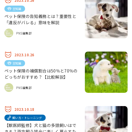
2023.10.26
豆知識
ペット保険の告知義務とは？重要性と
「違反がバレる」意味を解説
PNS編集部
2023.10.26
豆知識
ペット保険の補償割合は50％と70％の
どっちがおすすめ？【比較解説】
PNS編集部
2023.10.18
飼い方・トレーニング
【獣医師監修】犬と猫の多頭飼いはで
きる？両方飼う場合に楽しく暮らすた