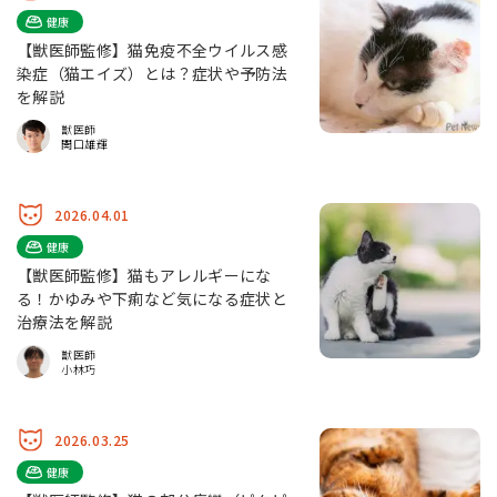
健康
【獣医師監修】猫免疫不全ウイルス感
染症（猫エイズ）とは？症状や予防法
を解説
獣医師
関口雄輝
2026.04.01
健康
【獣医師監修】猫もアレルギーにな
る！かゆみや下痢など気になる症状と
治療法を解説
獣医師
小林巧
2026.03.25
健康