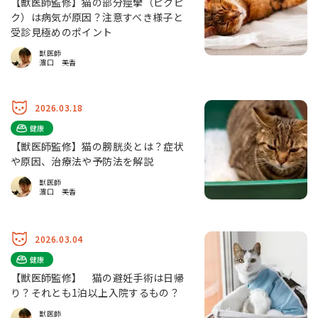
【獣医師監修】猫の部分痙攣（ピクピ
ク）は病気が原因？注意すべき様子と
受診見極めのポイント
獣医師
濵口 美香
2026.03.18
健康
【獣医師監修】猫の膀胱炎とは？症状
や原因、治療法や予防法を解説
獣医師
濵口 美香
2026.03.04
健康
【獣医師監修】 猫の避妊手術は日帰
り？それとも1泊以上入院するもの？
獣医師