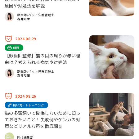
原因や対処法を解説
獣医師/ペット栄養管理士
森井知里
2024.08.29
健康
【獣医師監修】猫の目の周りが赤い理
由は？考えられる病気や対処法
獣医師/ペット栄養管理士
森井知里
2024.08.26
飼い方・トレーニング
猫の多頭飼いで後悔しないために知っ
ておきたいこと！失敗例やケンカの対
策などリアルな声を徹底調査
PNS編集部