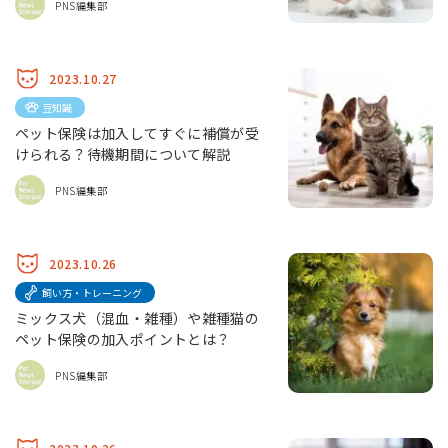
PNS編集部
2023.10.27
豆知識
ペット保険は加入してすぐに補償が受
けられる？待機期間について解説
PNS編集部
2023.10.26
飼い方・トレーニング
ミックス犬（混血・雑種）や雑種猫の
ペット保険の加入ポイントとは？
PNS編集部