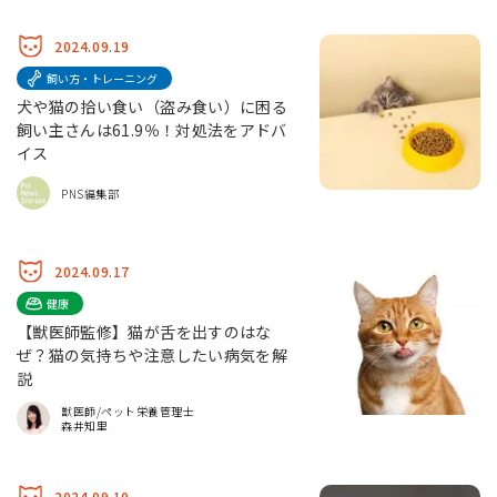
2024.09.19
飼い方・トレーニング
犬や猫の拾い食い（盗み食い）に困る
飼い主さんは61.9％！対処法をアドバ
イス
PNS編集部
2024.09.17
健康
【獣医師監修】猫が舌を出すのはな
ぜ？猫の気持ちや注意したい病気を解
説
獣医師/ペット栄養管理士
森井知里
2024.09.10