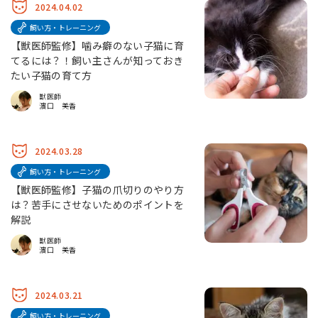
2024.04.02
飼い方・トレーニング
【獣医師監修】噛み癖のない子猫に育
てるには？！飼い主さんが知っておき
たい子猫の育て方
獣医師
濵口 美香
2024.03.28
飼い方・トレーニング
【獣医師監修】子猫の爪切りのやり方
は？苦手にさせないためのポイントを
解説
獣医師
濵口 美香
2024.03.21
飼い方・トレーニング