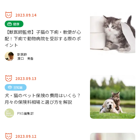
2023.09.14
健康
【獣医師監修】子猫の下痢・軟便が心
配！下痢で動物病院を受診する際のポ
イント
獣医師
濵口 美香
2023.09.13
豆知識
犬・猫のペット保険の費用はいくら？
月々の保険料相場と選び方を解説
PNS編集部
2023.09.12