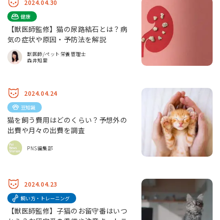
2024.04.30
健康
【獣医師監修】猫の尿路結石とは？病
気の症状や原因・予防法を解説
獣医師/ペット栄養管理士
森井知里
2024.04.24
豆知識
猫を飼う費用はどのくらい？予想外の
出費や月々の出費を調査
PNS編集部
2024.04.23
飼い方・トレーニング
【獣医師監修】子猫のお留守番はいつ