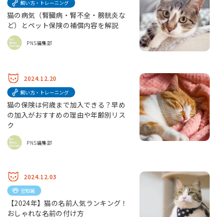
飼い方・トレーニング
猫の病気（腎臓病・腎不全・膀胱炎な
ど）とペット保険の補償内容を解説
PNS編集部
2024.12.20
飼い方・トレーニング
猫の保険は何歳まで加入できる？早め
の加入がおすすめの理由や年齢別リス
ク
PNS編集部
2024.12.03
豆知識
【2024年】猫の名前人気ランキング！
おしゃれな名前の付け方