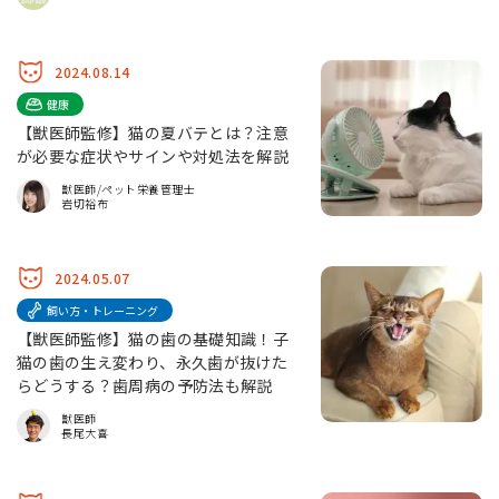
2024.08.14
健康
【獣医師監修】猫の夏バテとは？注意
が必要な症状やサインや対処法を解説
獣医師/ペット栄養管理士
岩切裕布
2024.05.07
飼い方・トレーニング
【獣医師監修】猫の歯の基礎知識！子
猫の歯の生え変わり、永久歯が抜けた
らどうする？歯周病の予防法も解説
獣医師
長尾大喜