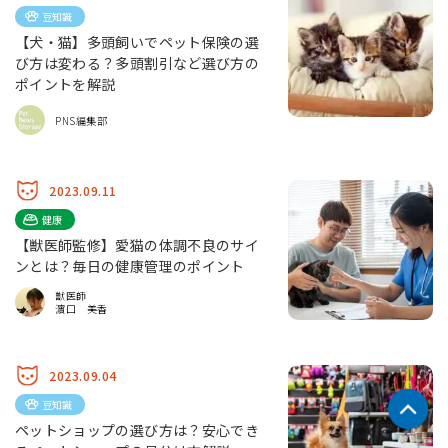
豆知識
【犬・猫】多頭飼いでペット保険の選
び方は変わる？多頭割引など選び方の
ポイントを解説
PNS編集部
2023.09.11
健康
【獣医師監修】愛猫の体調不良のサイ
ンとは？毎日の健康管理のポイント
獣医師
濵口 美香
2023.09.04
豆知識
ペットショップの選び方は？安心でき