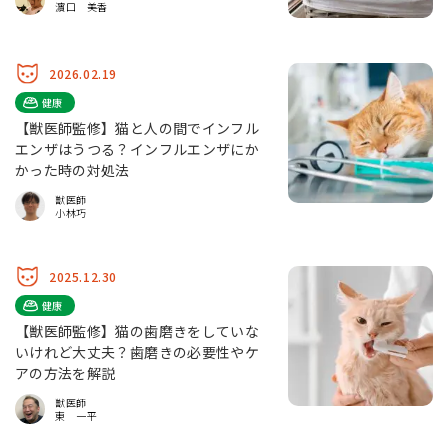
濵口 美香
2026.02.19
健康
【獣医師監修】猫と人の間でインフル
エンザはうつる？インフルエンザにか
かった時の対処法
獣医師
小林巧
2025.12.30
健康
【獣医師監修】猫の歯磨きをしていな
いけれど大丈夫？歯磨きの必要性やケ
アの方法を解説
獣医師
東 一平