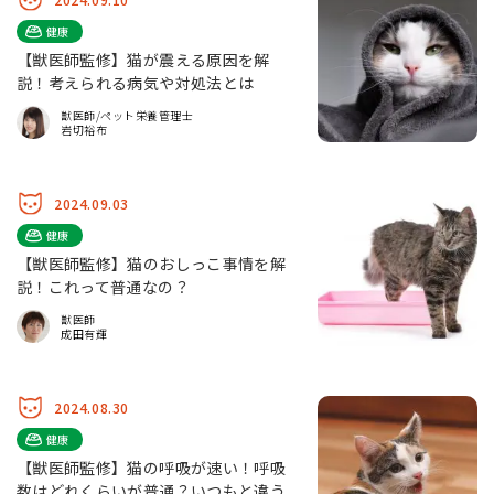
健康
【獣医師監修】猫が震える原因を解
説！考えられる病気や対処法とは
獣医師/ペット栄養管理士
岩切裕布
2024.09.03
健康
【獣医師監修】猫のおしっこ事情を解
説！これって普通なの？
獣医師
成田有輝
2024.08.30
健康
【獣医師監修】猫の呼吸が速い！呼吸
数はどれくらいが普通？いつもと違う