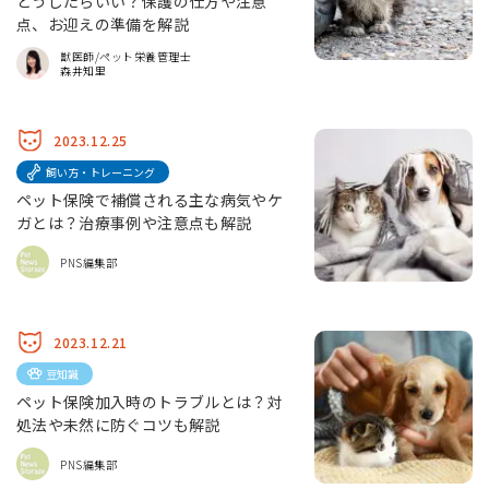
どうしたらいい？保護の仕方や注意
点、お迎えの準備を解説
獣医師/ペット栄養管理士
森井知里
2023.12.25
飼い方・トレーニング
ペット保険で補償される主な病気やケ
ガとは？治療事例や注意点も解説
PNS編集部
2023.12.21
豆知識
ペット保険加入時のトラブルとは？対
処法や未然に防ぐコツも解説
PNS編集部