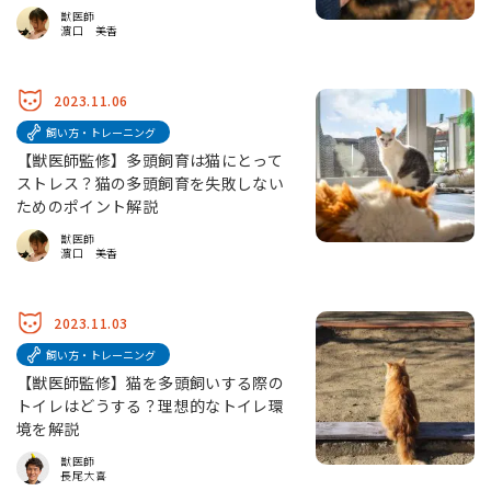
獣医師
濵口 美香
2023.11.06
飼い方・トレーニング
【獣医師監修】多頭飼育は猫にとって
ストレス？猫の多頭飼育を失敗しない
ためのポイント解説
獣医師
濵口 美香
2023.11.03
飼い方・トレーニング
【獣医師監修】猫を多頭飼いする際の
トイレはどうする？理想的なトイレ環
境を解説
獣医師
長尾大喜