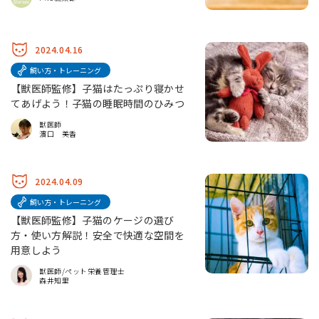
2024.04.16
飼い方・トレーニング
【獣医師監修】子猫はたっぷり寝かせ
てあげよう！子猫の睡眠時間のひみつ
獣医師
濵口 美香
2024.04.09
飼い方・トレーニング
【獣医師監修】子猫のケージの選び
方・使い方解説！安全で快適な空間を
用意しよう
獣医師/ペット栄養管理士
森井知里