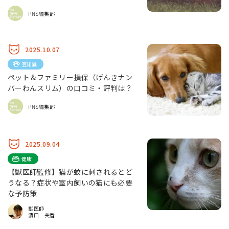
PNS編集部
2025.10.07
豆知識
ペット＆ファミリー損保（げんきナン
バーわんスリム）の口コミ・評判は？
PNS編集部
2025.09.04
健康
【獣医師監修】猫が蚊に刺されるとど
うなる？症状や室内飼いの猫にも必要
な予防策
獣医師
濵口 美香