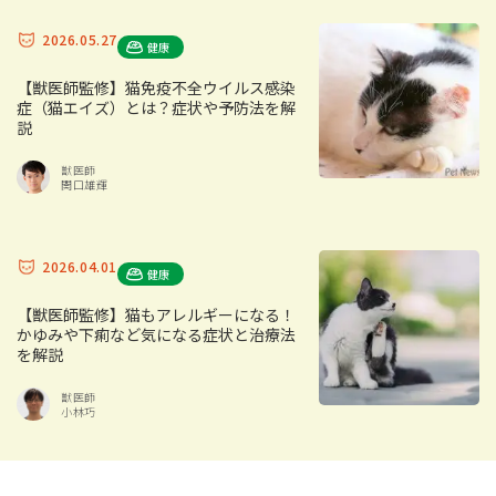
2026.05.27
健康
【獣医師監修】猫免疫不全ウイルス感染
症（猫エイズ）とは？症状や予防法を解
説
獣医師
関口雄輝
2026.04.01
健康
【獣医師監修】猫もアレルギーになる！
かゆみや下痢など気になる症状と治療法
を解説
獣医師
小林巧