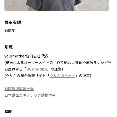
成田有輝
獣医師
所属
yourmother合同会社 代表
(獣医によるオーダーメイドの手作り総合栄養食や療法食レシピを
お届けする「
DC one dish
」の運営)
(ウサギの総合情報サイト「
ウサギのハート
」の運営)
獣医腎泌尿器学会
日本獣医エキゾチック動物学会
略歴