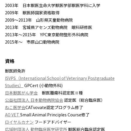
2003年 日本獣医生命大学獣医学部獣医学科に入学
2009年 獣医師国家資格取得
2009～2013年 山形県天童動物病院
2013年 宮城県アセンズ動物病院 眼科研修医
2013年～2015年 YPC東京動物整形外科病院
2015年〜 市原山口動物病院
資格
獣医師免許
ISVPS（International School of Veterinary Postgraduate
Studies）
GPCert (小動物外科)
日本獣医がん学会
獣医腫瘍科認定医Ⅱ種
公益社団法人 日本動物病院協会
認定医（総合臨床医）
ねこ医学会
CATvovate認定プログラム修了
AO VET
Small Animal Principles Course修了
ロイヤルカナン
フードアドバイザー
広域財団法人 動物臨床医学研究所
獣医総合臨床認定医