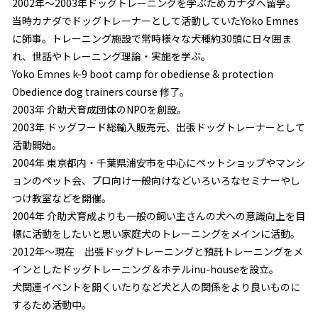
2002年～2003年ドッグトレーニングを学ぶためカナダへ留学。
当時カナダでドッグトレーナーとして活動していたYoko Emnes
に師事。トレーニング施設で常時様々な犬種約30頭に日々囲ま
れ、世話やトレーニング理論・実施を学ぶ。
Yoko Emnes k-9 boot camp for obediense & protection
Obedience dog trainers course 修了。
2003年 介助犬育成団体のNPOを創設。
2003年 ドッグフード総輸入販売元、出張ドッグトレーナーとして
活動開始。
2004年 東京都内・千葉県浦安市を中心にペットショップやマンシ
ョンのペット会、プロ向け一般向けなどいろいろなセミナーやし
つけ教室などを開催。
2004年 介助犬育成よりも一般の飼い主さんの犬への意識向上を目
標に活動をしたいと思い家庭犬のトレーニングをメインに活動。
2012年〜現在 出張ドッグトレーニングと預託トレーニングをメ
インとしたドッグトレーニング＆ホテルinu-houseを設立。
犬関連イベントを開くいたりなど犬と人の関係をより良いものに
するため活動中。