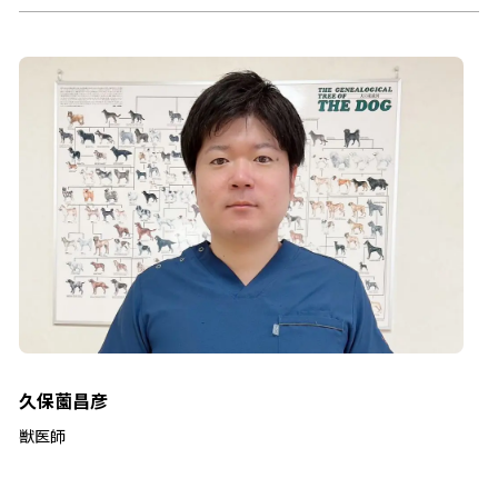
久保薗昌彦
獣医師