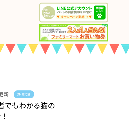
 更新
豆知識
者でもわかる猫の
介！