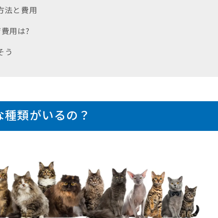
る方法と費用
育費用は?
そう
な種類がいるの？