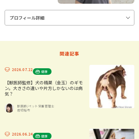
プロフィール詳細
関連記事
2026.07.22
健康
【獣医師監修】犬の精巣（金玉）のギモ
ン。大きさの違いや片方しかないのは病
気？
獣医師/ペット栄養管理士
岩切裕布
2026.06.24
健康