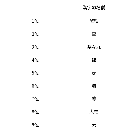
漢字
の名前
1位
琥珀
2位
空
3位
茶々丸
4位
福
5位
麦
6位
海
7位
凛
8位
大福
9位
天