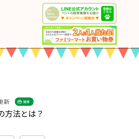
 更新
健康
の方法とは？