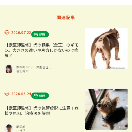
関連記事
2026.07.22
健康
【獣医師監修】犬の精巣（金玉）のギモ
ン。大きさの違いや片方しかないのは病
気？
獣医師/ペット栄養管理士
岩切裕布
2026.06.24
健康
【獣医師監修】犬の気管虚脱に注意！症
状や原因、治療法を解説
獣医師
小林巧