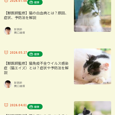
2026.07.08
健康
【獣医師監修】猫の白血病とは？原因、
症状、予防法を解説
獣医師
関口雄輝
2026.05.27
健康
【獣医師監修】猫免疫不全ウイルス感染
症（猫エイズ）とは？症状や予防法を解
説
獣医師
関口雄輝
2026.04.01
健康