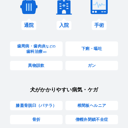
通院
入院
手術
歯周病・歯肉炎
などの
下痢・嘔吐
歯科治療
※3
異物誤飲
ガン
犬がかかりやすい病気・ケガ
膝蓋骨脱臼（パテラ）
椎間板ヘルニア
骨折
僧帽弁閉鎖不全症