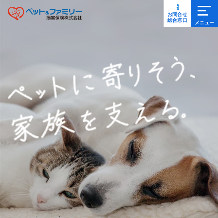
メニ
お問合せ
ペット保険(犬・猫)のペット＆
総合窓口