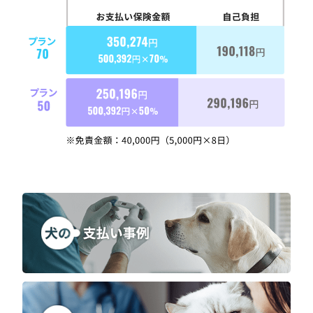
入院治療を行った場合
尿
膝蓋骨脱臼で手術を伴い、8日間の入院治療を行った場合