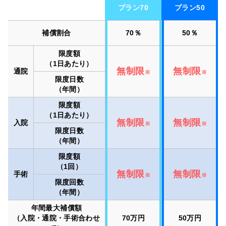
プラン70
プラン50
補償割合
70％
50％
限度額
（1日あたり）
無制限
無制限
通院
※
※
限度日数
（年間）
限度額
（1日あたり）
無制限
無制限
入院
※
※
限度日数
（年間）
限度額
（1回）
無制限
無制限
手術
※
※
限度回数
（年間）
年間最大補償額
（入院・通院・手術合わせ
70万円
50万円