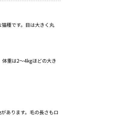
な猫種です。目は大きく丸
、体重は2〜4kgほどの大き
色があります。毛の長さもロ