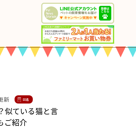
 更新
図鑑
？似ている猫と言
もご紹介