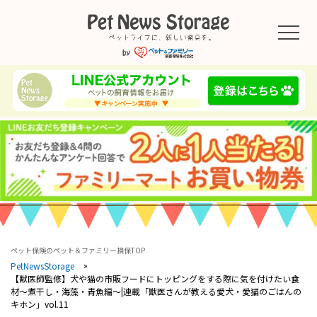
ペット保険のペット＆ファミリー損保TOP
PetNewsStorage
【獣医師監修】犬や猫の市販フードにトッピングをする際に気を付けたい食
材～煮干し・海藻・青魚編～|連載「獣医さんが教える愛犬・愛猫のごはんの
キホン」vol.11