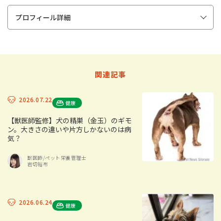
プロフィール詳細
関連記事
2026.07.22
健康
【獣医師監修】犬の精巣（金玉）のギモ
ン。大きさの違いや片方しかないのは病
気？
獣医師/ペット栄養管理士
岩切裕布
2026.06.24
健康