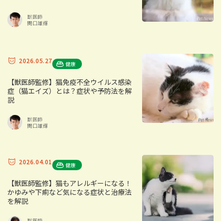
獣医師
関口雄輝
2026.05.27
健康
【獣医師監修】猫免疫不全ウイルス感染
症（猫エイズ）とは？症状や予防法を解
説
獣医師
関口雄輝
2026.04.01
健康
【獣医師監修】猫もアレルギーになる！
かゆみや下痢など気になる症状と治療法
を解説
獣医師