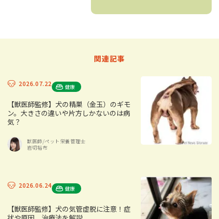
関連記事
2026.07.22
健康
【獣医師監修】犬の精巣（金玉）のギモ
ン。大きさの違いや片方しかないのは病
気？
獣医師/ペット栄養管理士
岩切裕布
2026.06.24
健康
【獣医師監修】犬の気管虚脱に注意！症
状や原因、治療法を解説