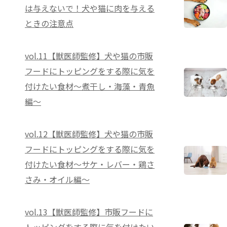
は与えないで！犬や猫に肉を与える
ときの注意点
vol.11【獣医師監修】犬や猫の市販
フードにトッピングをする際に気を
付けたい食材～煮干し・海藻・青魚
編～
vol.12【獣医師監修】犬や猫の市販
フードにトッピングをする際に気を
付けたい食材～サケ・レバー・鶏さ
さみ・オイル編～
vol.13【獣医師監修】市販フードに