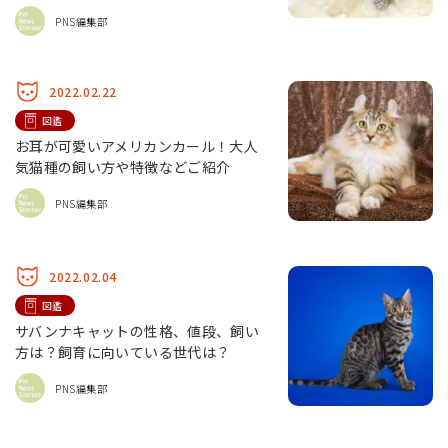
PNS編集部
2022.02.22
図鑑
お耳が可愛いアメリカンカール！大人
気猫種の飼い方や特徴などご紹介
PNS編集部
2022.02.04
図鑑
サバンナキャットの性格、値段、飼い
方は？飼育に向いている世代は？
PNS編集部