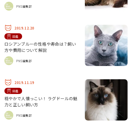
PNS編集部
2019.12.20
図鑑
ロシアンブルーの性格や寿命は？飼い
方や費用について解説
PNS編集部
2019.11.19
図鑑
穏やかで人懐っこい！ ラグドールの魅
力と正しい飼い方
PNS編集部