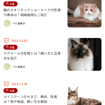
図鑑
猫のエキゾチックショートヘアの性格
や寿命は？相場価格もご紹介
PNS編集部
2021.12.02
図鑑
ラグドールの性格とは？飼い方と注意
点を紹介
PNS編集部
2019.12.20
図鑑
メインクーンの大きさ、寿命、性格
は？色や値段、飼い方を解説