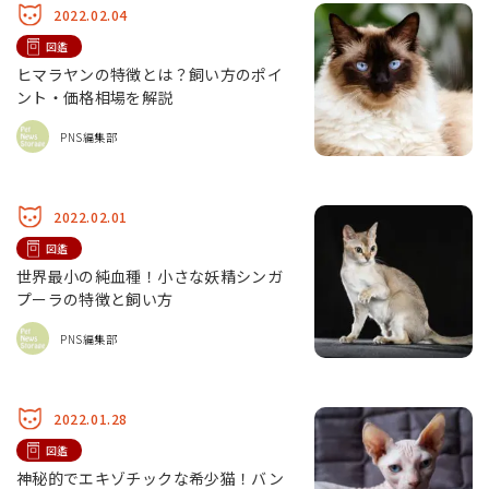
2022.02.04
図鑑
ヒマラヤンの特徴とは？飼い方のポイ
ント・価格相場を解説
PNS編集部
2022.02.01
図鑑
世界最小の純血種！小さな妖精シンガ
プーラの特徴と飼い方
PNS編集部
2022.01.28
図鑑
神秘的でエキゾチックな希少猫！バン