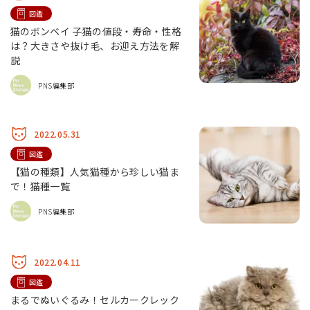
図鑑
猫のボンベイ 子猫の値段・寿命・性格
は？大きさや抜け毛、お迎え方法を解
説
PNS編集部
2022.05.31
図鑑
【猫の種類】人気猫種から珍しい猫ま
で！猫種一覧
PNS編集部
2022.04.11
図鑑
まるでぬいぐるみ！セルカークレック