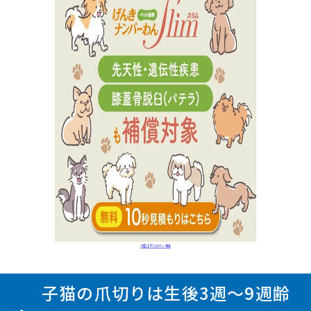
子猫の爪切りは生後3週～9週齢