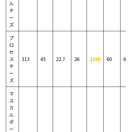
ル
チ
ー
ズ
プ
ロ
セ
ス
313
45
22.7
26
1100
60
630
チ
ー
ズ
マ
ス
カ
ル
ポ
ー