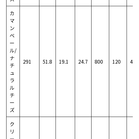
カ
マ
ン
ベ
ー
ル/
ナ
291
51.8
19.1
24.7
800
120
460
チ
ュ
ラ
ル
チ
ー
ズ
ク
リ
ー