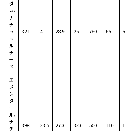
ダ
ム/
ナ
チ
ュ
321
41
28.9
25
780
65
660
ラ
ル
チ
ー
ズ
エ
メ
ン
タ
ー
ル/
ナ
398
33.5
27.3
33.6
500
110
120
チ