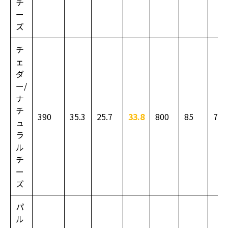
チ
ー
ズ
チ
ェ
ダ
ー/
ナ
チ
390
35.3
25.7
33.8
800
85
740
ュ
ラ
ル
チ
ー
ズ
パ
ル