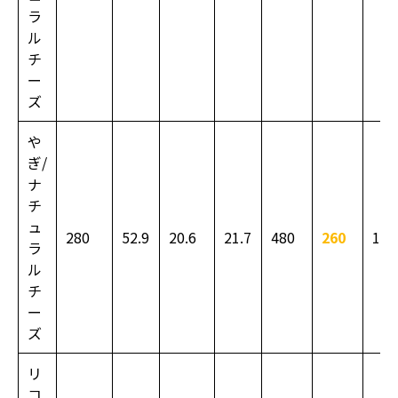
ラ
ル
チ
ー
ズ
や
ぎ/
ナ
チ
ュ
280
52.9
20.6
21.7
480
260
130
ラ
ル
チ
ー
ズ
リ
コ