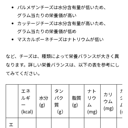
パルメザンチーズは水分含有量が低いため、
グラム当たりの栄養価が高い
カッテージチーズは水分含有量が高いため、
グラム当たりの栄養価が低め
マスカルポーネチーズはナトリウムが低い
など、チーズは、種類によって栄養バランスが大きく異
なります。詳しい栄養バランスは、以下の表を参考にし
てみてください。
エネ
タン
ナト
カ
カリ
ルギ
水分
パク
脂質
リウ
シ
ウム
ー
(g)
質
(g)
ム
ム
(mg)
(kcal)
（g）
(mg)
(mg
エ