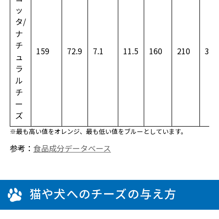
ッ
タ/
ナ
チ
159
72.9
7.1
11.5
160
210
340
ュ
ラ
ル
チ
ー
ズ
※最も高い値をオレンジ、最も低い値をブルーとしています。
参考：
食品成分データベース
猫や犬へのチーズの与え方