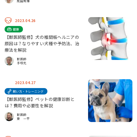
成田有輝
2023.04.26
健康
【獣医師監修】犬の椎間板ヘルニアの
原因は？なりやすい犬種や予防法、治
療法を解説
獣医師
手塚光
2023.04.27
飼い方・トレーニング
【獣医師監修】ペットの健康診断と
は？費用や必要性を解説
獣医師
東 一平