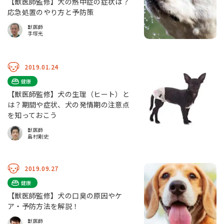
【獣医師監修】犬の熱中症の症状は？
応急処置のやり方と予防策
獣医師
手塚光
2019.01.24
健康
【獣医師監修】犬の生理（ヒート）と
は？期間や症状、犬の発情期の注意点
を知っておこう
獣医師
島村剛史
2019.09.27
健康
【獣医師監修】犬の口臭の原因やケ
ア・予防方法を解説！
獣医師