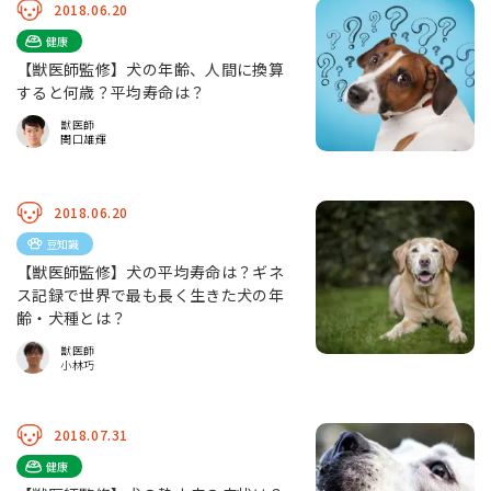
2018.06.20
健康
【獣医師監修】犬の年齢、人間に換算
すると何歳？平均寿命は？
獣医師
関口雄輝
2018.06.20
豆知識
【獣医師監修】犬の平均寿命は？ギネ
ス記録で世界で最も長く生きた犬の年
齢・犬種とは？
獣医師
小林巧
2018.07.31
健康