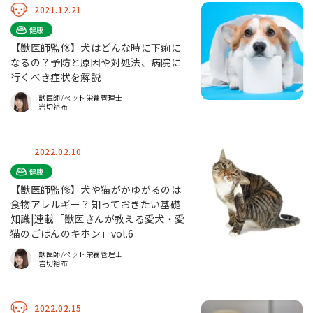
2021.12.21
健康
【獣医師監修】犬はどんな時に下痢に
なるの？予防と原因や対処法、病院に
行くべき症状を解説
獣医師/ペット栄養管理士
岩切裕布
2022.02.10
健康
【獣医師監修】犬や猫がかゆがるのは
食物アレルギー？知っておきたい基礎
知識|連載「獣医さんが教える愛犬・愛
猫のごはんのキホン」vol.6
獣医師/ペット栄養管理士
岩切裕布
2022.02.15