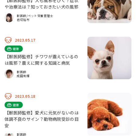
【獣医師監修】犬も風邪をひく？症状
や治療法は？知っておきたい犬の風邪
獣医師/ペット栄養管理士
岩切裕布
2023.05.17
健康
【獣医師監修】チワワが震えているの
は風邪？震えに関する知識と病気
獣医師
成田有輝
2023.05.18
健康
【獣医師監修】愛犬に元気がないのは
体調不良のサイン？動物病院受診の目
安
獣医師