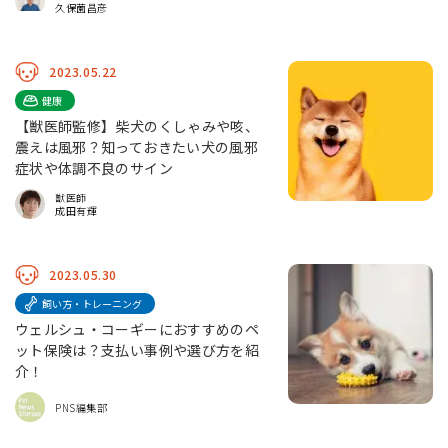
久保薗昌彦
2023.05.22
健康
【獣医師監修】柴犬のくしゃみや咳、
震えは風邪？知っておきたい犬の風邪
症状や体調不良のサイン
獣医師
成田有輝
2023.05.30
飼い方・トレーニング
ウェルシュ・コーギーにおすすめのペ
ット保険は？支払い事例や選び方を紹
介！
PNS編集部