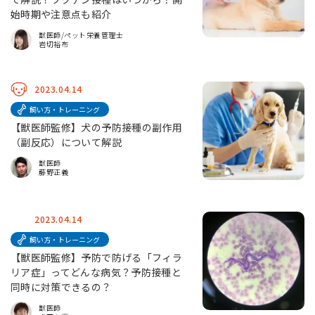
始時期や注意点も紹介
獣医師/ペット栄養管理士
岩切裕布
2023.04.14
飼い方・トレーニング
【獣医師監修】犬の予防接種の副作用
（副反応）について解説
獣医師
藤野正義
2023.04.14
飼い方・トレーニング
【獣医師監修】予防で防げる「フィラ
リア症」ってどんな病気？予防接種と
同時に対策できるの？
獣医師