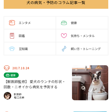
犬の病気・予防のコラム記事一覧
エンタメ
健康
図鑑
気持ち・メンタル
豆知識
飼い方・トレーニング
2017.10.24
健康
【獣医師監修】 愛犬のウンチの形状・
回数・ニオイから病気を予測する
獣医師
堀江志麻