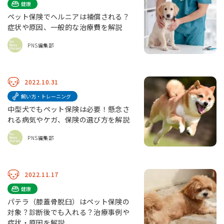
健康
ペット保険でヘルニアは補償される？
症状や原因、一般的な治療費を解説
PNS編集部
2022.10.31
飼い方・トレーニング
中型犬でもペット保険は必要！懸念さ
れる病気やケガ、保険の選び方を解説
PNS編集部
2022.11.17
健康
パテラ（膝蓋骨脱臼）はペット保険の
対象？診断後でも入れる？治療事例や
症状・原因を解説