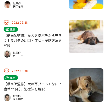
獣医師
関口雄輝
2022.07.28
健康
【獣医師監修】愛犬を夏バテから守ろ
う！夏バテの原因・症状・予防方法を
解説
獣医師
東 一平
2022.08.30
健康
【獣医師監修】犬の耳ダニってなに？
症状や予防、治療法を解説
獣医師
島村剛史