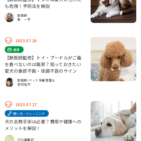
も危険！予防法を解説
獣医師
東 一平
2023.07.20
健康
【獣医師監修】トイ・プードルがご飯
を食べないのは風邪？知っておきたい
愛犬の食欲不振・体調不良のサイン
獣医師/ペット栄養管理士
岩切裕布
2023.07.27
飼い方・トレーニング
犬の去勢手術は必要？費用や健康への
メリットを解説！
PNS編集部