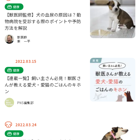
健康
【獣医師監修】犬の血尿の原因は？動
物病院を受診する際のポイントや予防
方法を解説
獣医師
東 一平
2022.03.15
健康
【連載一覧】飼い主さん必見！獣医さ
んが教える愛犬・愛猫のごはんのキホ
ン
PNS編集部
2022.03.24
健康