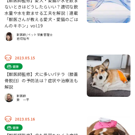
【獣医師監修】愛犬・愛猫が水を飲ま
ないときはどうしたらいい？適切な飲
水量や水を飲ませる工夫を解説｜連載
「獣医さんが教える愛犬・愛猫のごは
んのキホン」vol.19
獣医師/ペット栄養管理士
岩切裕布
2023.05.15
健康
【獣医師監修】犬に多いパテラ（膝蓋
骨脱臼）の予防法は？症状や治療法も
解説
獣医師
東 一平
2023.05.16
健康