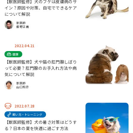
【獣医師監修】犬のフケは皮膚病のサ
イン？原因や対策、自宅でできるケア
について解説
獣医師
藤野正義
2022.04.21
健康
【獣医師監修】犬や猫の肛門腺しぼり
って必要？肛門腺のお手入れ方法や病
気について解説
獣医師
山口和彦
2022.07.28
飼い方・トレーニング
【獣医師監修】犬の暑さ対策はどうす
る？日本の夏を快適に過ごす方法