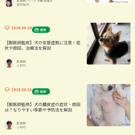
獣医師/ペット栄養管理士
岩切裕布
2026.06.24
健康
【獣医師監修】犬の気管虚脱に注意！症
状や原因、治療法を解説
獣医師
小林巧
2026.06.10
健康
【獣医師監修】犬の膿皮症の症状・原因
は？なりやすい季節や予防法を解説
獣医師
小林巧