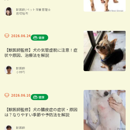
獣医師/ペット栄養管理士
岩切裕布
2026.06.24
健康
【獣医師監修】犬の気管虚脱に注意！症
状や原因、治療法を解説
獣医師
小林巧
2026.06.10
健康
【獣医師監修】犬の膿皮症の症状・原因
は？なりやすい季節や予防法を解説
獣医師