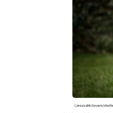
（JessicaMcGovern/shutt