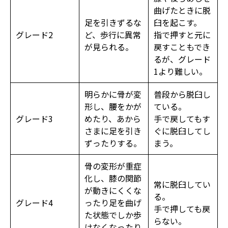
曲げたときに脱
足を引きずるな
臼を起こす。
グレード2
ど、歩行に異常
指で押すと元に
が見られる。
戻すこともでき
るが、グレード
1より難しい。
明らかに骨が変
普段から脱臼し
形し、腰をかが
ている。
グレード3
めたり、あから
手で戻してもす
さまに足を引き
ぐに脱臼してし
ずったりする。
まう。
骨の変形が重症
化し、膝の関節
常に脱臼してい
が動きにくくな
る。
グレード4
ったり足を曲げ
手で押しても戻
た状態でしか歩
らない。
けなくなったり