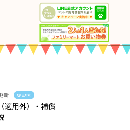
 更新
豆知識
（適用外）・補償
説