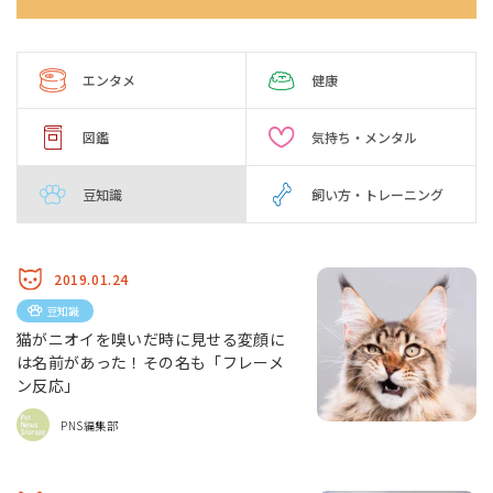
エンタメ
健康
図鑑
気持ち・メンタル
豆知識
飼い方・トレーニング
2019.01.24
豆知識
猫がニオイを嗅いだ時に見せる変顔に
は名前があった！その名も「フレーメ
ン反応」
PNS編集部