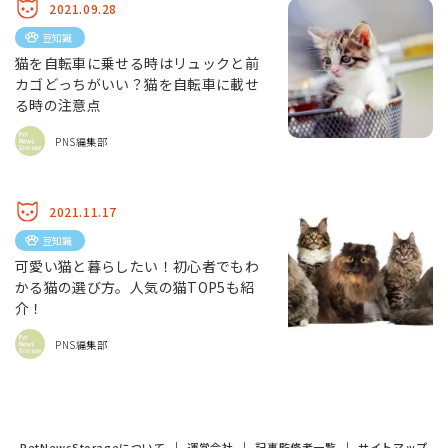
2021.09.28
豆知識
猫を自転車に乗せる時はリュックと前
カゴどっちがいい？猫を自転車に載せ
る時の注意点
PNS編集部
2021.11.17
豆知識
可愛い猫と暮らしたい！初心者でもわ
かる猫の選び方。人気の猫TOP5も紹
介！
PNS編集部
PetNewsStorageについて
運営会社
記事監修者一覧
サイトマップ