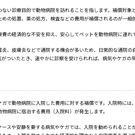
わない診療目的で動物病院を訪れることを指します。補償対象
ための処置、薬の処方、検査などの費用が補償されるのが一般
療費の経済的な不安を抑え、安心してペットを動物病院に連れ
耳炎、皮膚炎などで通院する機会が多いため、日常的な通院の
気がついたとき、速やかに診察を受けられれば、病気やケガの
ケガで動物病院に入院した費用に対する補償です。入院時には
動物病院に宿泊する費用（入院料）が発生します。
ケースや安静を要する病気やケガでは、入院を勧められること