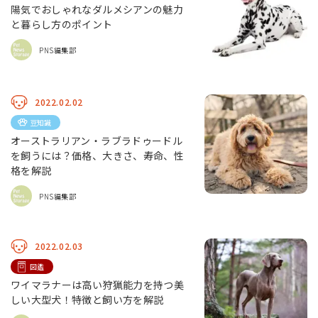
陽気でおしゃれなダルメシアンの魅力
と暮らし方のポイント
PNS編集部
2022.02.02
豆知識
オーストラリアン・ラブラドゥードル
を飼うには？価格、大きさ、寿命、性
格を解説
PNS編集部
2022.02.03
図鑑
ワイマラナーは高い狩猟能力を持つ美
しい大型犬！特徴と飼い方を解説