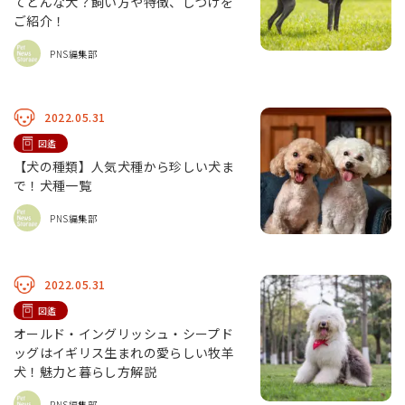
てどんな犬？飼い方や特徴、しつけを
ご紹介！
PNS編集部
2022.05.31
図鑑
【犬の種類】人気犬種から珍しい犬ま
で！犬種一覧
PNS編集部
2022.05.31
図鑑
オールド・イングリッシュ・シープド
ッグはイギリス生まれの愛らしい牧羊
犬！魅力と暮らし方解説
PNS編集部