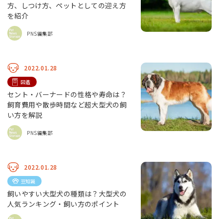
方、しつけ方、ペットとしての迎え方
を紹介
PNS編集部
2022.01.28
図鑑
セント・バーナードの性格や寿命は？
飼育費用や散歩時間など超大型犬の飼
い方を解説
PNS編集部
2022.01.28
豆知識
飼いやすい大型犬の種類は？大型犬の
人気ランキング・飼い方のポイント