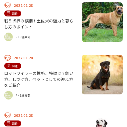
2022.01.28
図鑑
戦う犬界の横綱！土佐犬の魅力と暮ら
し方のポイント
PNS編集部
2022.01.28
図鑑
ロットワイラーの性格、特徴は？飼い
方、しつけ方、ペットとしての迎え方
をご紹介
PNS編集部
2022.01.28
図鑑