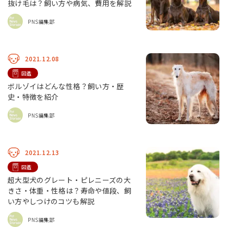
抜け毛は？飼い方や病気、費用を解説
PNS編集部
2021.12.08
図鑑
ボルゾイはどんな性格？飼い方・歴
史・特徴を紹介
PNS編集部
2021.12.13
図鑑
超大型犬のグレート・ピレニーズの大
きさ・体重・性格は？寿命や値段、飼
い方やしつけのコツも解説
PNS編集部