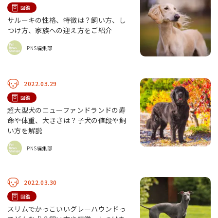
図鑑
サルーキの性格、特徴は？飼い方、し
つけ方、家族への迎え方をご紹介
PNS編集部
2022.03.29
図鑑
超大型犬のニューファンドランドの寿
命や体重、大きさは？子犬の値段や飼
い方を解説
PNS編集部
2022.03.30
図鑑
スリムでかっこいいグレーハウンドっ