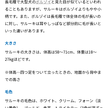
長毛種で大型犬の
ボルゾイ
と見た目が似ているといわれ
ることもありますが、サルーキはボルゾイよりもやや小
柄です。また、ボルゾイは長毛種で体全体の毛が長いの
に対し、サルーキは耳やしっぽなど部分的に毛が長いと
いった違いがあります。
大きさ
サルーキの大きさは、体高は58〜71cm、体重は18～
27kgほどです。
※体高…四つ足をついて立ったときの、地面から背中ま
での高さ
毛色
サルーキの毛色は、ホワイト、クリーム、フォーン（淡
い黄色）、ゴールド、赤茶、トライカラー（3色が混ざっ