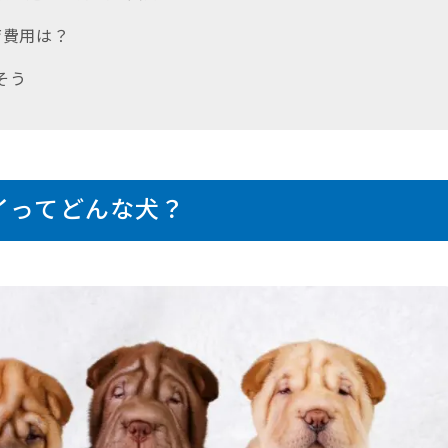
育費用は？
らそう
イってどんな犬？