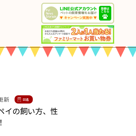
 更新
図鑑
ペイの飼い方、性
！