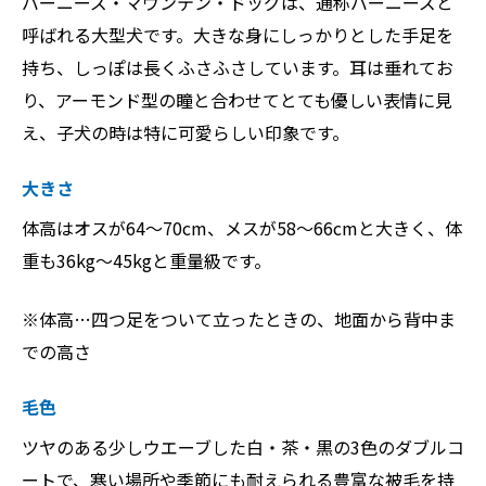
バーニーズ・マウンテン・ドッグは、通称バーニーズと
呼ばれる大型犬です。大きな身にしっかりとした手足を
持ち、しっぽは長くふさふさしています。耳は垂れてお
り、アーモンド型の瞳と合わせてとても優しい表情に見
え、子犬の時は特に可愛らしい印象です。
大きさ
体高はオスが64〜70cm、メスが58〜66cmと大きく、体
重も36kg～45kgと重量級です。
※体高…四つ足をついて立ったときの、地面から背中ま
での高さ
毛色
ツヤのある少しウエーブした白・茶・黒の3色のダブルコ
ートで、寒い場所や季節にも耐えられる豊富な被毛を持