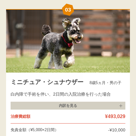
03
ミニチュア・シュナウザー
8歳5ヵ月・男の子
白内障で手術を伴い、2日間の入院治療を行った場合
内訳を
見る
¥493,029
治療費総額
免責金額（¥5,000×2日間）
-¥10,000