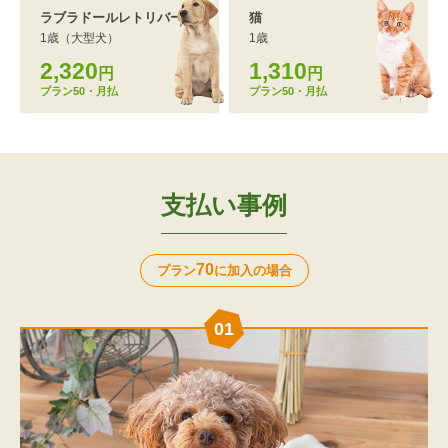
ラブラドール
レトリバー
猫
1歳（大型犬）
1歳
2,320
1,310
円
円
プラン50・月払
プラン50・月払
支払い事例
70
プラン
に加入の場合
01