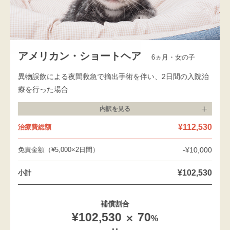
アメリカン・ショートヘア
6ヵ月・女の子
異物誤飲による夜間救急で摘出手術を伴い、2日間の入院治
療を行った場合
内訳を
見る
¥112,530
治療費総額
免責金額（¥5,000×2日間）
-¥10,000
¥102,530
小計
補償割合
¥102,530
70
%