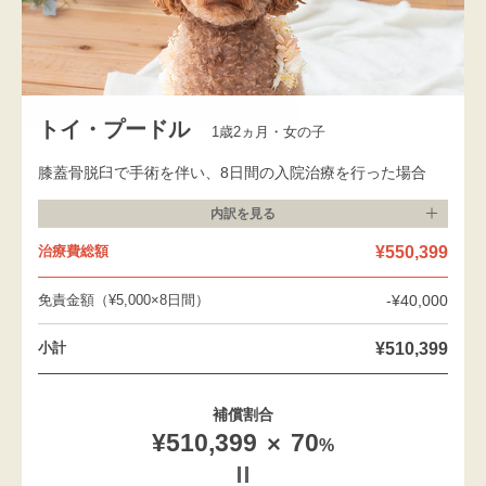
トイ・プードル
1歳2ヵ月・女の子
膝蓋骨脱臼で手術を伴い、8日間の入院治療を行った場合
内訳を
見る
¥550,399
治療費総額
免責金額（¥5,000×8日間）
-¥40,000
¥510,399
小計
補償割合
¥510,399
70
%