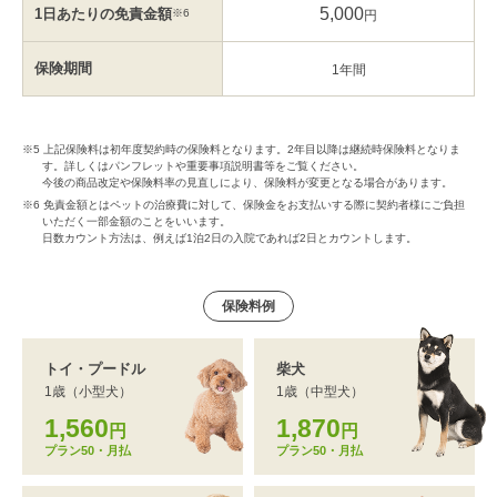
5,000
1日あたりの
免責金額
※6
円
保険期間
1年間
※5 上記保険料は初年度契約時の保険料となります。2年目以降は継続時保険料となりま
す。詳しくはパンフレットや重要事項説明書等をご覧ください。
今後の商品改定や保険料率の見直しにより、保険料が変更となる場合があります。
※6 免責金額とはペットの治療費に対して、保険金をお支払いする際に契約者様にご負担
いただく一部金額のことをいいます。
日数カウント方法は、例えば1泊2日の入院であれば2日とカウントします。
保険料例
トイ・プードル
柴犬
1歳（小型犬）
1歳（中型犬）
1,560
1,870
円
円
プラン50・月払
プラン50・月払