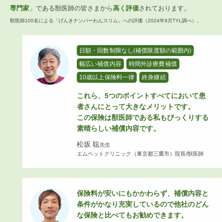
専門家
」である獣医師の皆さまから
高く評価
されております。
獣医師100名による「げんきナンバーわんスリム」への評価（2024年9月TYL調べ）。
日額・回数制限なし(補償限度額の範囲内)
幅広い補償内容
時間外診療費補償
10歳以上保険料一律
終身継続
これら、5つのポイントすべてにおいて患
者さんにとって大きなメリットです。
この保険は獣医師である私もびっくりする
素晴らしい補償内容です。
松坂 聡
先生
エムペットクリニック（東京都三鷹市）院長/獣医師
保険料が安いにもかかわらず、補償内容と
条件がかなり充実しているので他社のどん
な保険と比べてもお勧めできます。