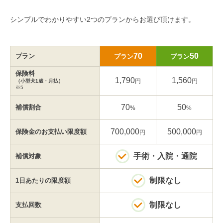
シンプルでわかりやすい2つのプランからお選び頂けます。
70
50
プラン
プラン
プラン
保険料
1,790
1,560
円
円
（小型犬1歳・月払）
※5
70
50
補償割合
%
%
700,000
500,000
保険金の
お支払い限度額
円
円
手術・入院・通院
補償対象
制限なし
1日あたりの
限度額
制限なし
支払回数