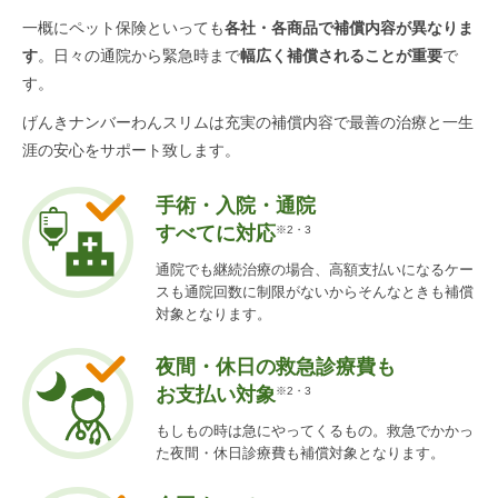
一概にペット保険といっても
各社・各商品で補償内容が異なりま
す
。
日々の通院から緊急時まで
幅広く補償されることが重要
で
す。
げんきナンバーわんスリムは充実の補償内容で
最善の治療と一生
涯の安心をサポート致します。
手術・入院・通院
すべてに対応
※2・3
通院でも継続治療の場合、高額支払いになるケー
スも通院回数に制限がないからそんなときも補償
対象となります。
夜間・休日の救急診療費も
お支払い対象
※2・3
もしもの時は急にやってくるもの。救急でかかっ
た夜間・休日診療費も補償対象となります。