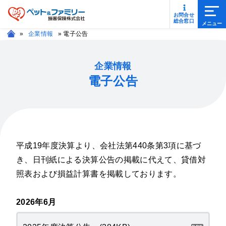
メニ
お問合せ
総合窓口
»
企業情報
»
電子公告
企業情報
電子公告
平成19年度決算より、会社法第440条第3項に基づ
き、日刊紙による決算公告の掲載に代えて、貸借対
照表および損益計算書を掲載しております。
2026年6月