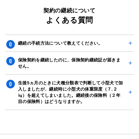
契約の継続について
よくある質問
継続の手続方法について教えてください。
ご変更や継続の中止をご希望されない場合、ご連絡は不要
保険契約を継続したのに、保険契約継続証が届きま
です（自動継続）。ご変更をご希望の場合は、ご継続のご
せん。
案内（ご継続月の3ヵ月前の月末頃発送）がお手元に届き
げんきナンバーわん・げんきナンバーわんスリムのご契約
ましたら、内容をご確認の上、記載のお手続き期限まで
生後5ヵ月のときに犬種分類表で判断して小型犬で加
マイページにご登録済のご契約は書面の発行にかえて、マ
入しましたが、継続時に小型犬の体重限度（７.２
に、マイページ（「各種変更」→「継続時の内容を変更し
㎏）を超えてしまいました。継続後の保険料（２年
イページ上での「eco継続証」の発行とさせていただいて
たい」）または、同封の書面からご変更手続きくださいま
目の保険料）はどうなりますか。
おります。SDGs（資源保護）の観点から書面での発行は
すようお願いいたします。
いたしません。
犬の加入タイプ〈小型犬・中型犬・大型犬・特大犬〉は、
詳細は
継続手続き
をご覧ください。
マイページ
ログイン後、「ご契約情報 eco継続証」より
ご継続時の体重で決まります。ご変更が必要な場合は、ご
ご確認くださいますようお願いいたします。
継続のご案内（ご継続月の3ヵ月前の月末頃発送）がお手