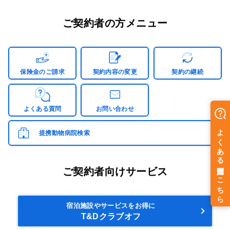
元に届きましたら、内容をご確認の上、記載のお手続き期
なお、マイページ未登録のご契約の場合、保険契約継続証
限までに、お手続きください。1歳未満の幼犬の場合は
は、継続契約の保険期間開始月の前月下旬に、保険契約継
ご契約者の方メニュー
「犬種分類表」を参考に、1歳時のおおよその予測体重で
続証在中と記載のある定型サイズの封筒でお届けいたしま
の加入タイプとなります。
す。
※猫の場合、体重区分はございません。
げんきナンバーわんスマート・げんきナンバーわんBest
保険金のご請求
契約内容の変更
契約の継続
詳細は
継続手続き
をご覧ください。
のご契約
保険契約継続証は、「ご継続のご案内」に同封してお届け
しております。
よくある質問
お問い合わせ
ご契約内容に変更がない場合は同封の保険契約継続証をご
使用ください。
提携動物病院検索
ご契約内容に変更があった場合は、継続契約の保険期間開
始月の前月下旬にご変更後の保険契約継続証を発送いたし
ご契約者向けサービス
ます。
宿泊施設やサービスをお得に
T&Dクラブオフ