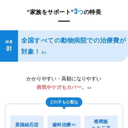
3
“家族をサポート”
つ
の特長
全国すべての動物病院での治療費が
特長
01
対象！
※1
かかりやすい・高額になりやすい
病気やケガもカバー。
※2
どの子も心配な
椎間板
尿路結石症
歯科治療
※3
ヘルニア