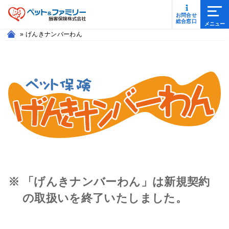
メニ
お問合せ
総合窓口
»
げんきナンバーわん
「げんきナンバーわん」は新規契約
の取扱いを終了いたしました。