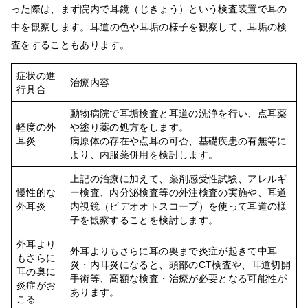
った際は、まず院内で耳鏡（じきょう）という検査装置で耳の
中を観察します。耳道の色や耳垢の様子を観察して、耳垢の検
査をすることもあります。
症状の進
治療内容
行具合
動物病院で耳垢検査と耳道の洗浄を行い、点耳薬
軽度の外
や塗り薬の処方をします。
耳炎
病原体の存在や点耳の可否、基礎疾患の有無等に
より、内服薬併用を検討します。
上記の治療に加えて、薬剤感受性試験、アレルギ
慢性的な
ー検査、内分泌検査等の外注検査の実施や、耳道
外耳炎
内視鏡（ビデオオトスコープ）を使って耳道の様
子を観察することを検討します。
外耳より
外耳よりもさらに耳の奥まで炎症が起きて中耳
もさらに
炎・内耳炎になると、頭部のCT検査や、耳道切開
耳の奥に
手術等、高額な検査・治療が必要となる可能性が
炎症がお
あります。
こる