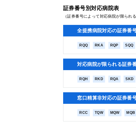
証券番号別対応病院表
（証券番号によって対応病院が限られ
全提携病院対応の証券番
RQQ
RKA
RQP
SQQ
対応病院が限られる証券
RQH
RKD
RQA
SKD
窓口精算非対応の証券番
RCC
TQW
MQW
MQB