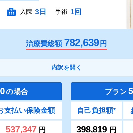
3日
1回
入院
手術
782,639
治療費総額
円
内訳を開く
0
の場合
プラン
お支払い保険金額
自己負担額*
537,347
398,819
円
円