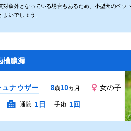
償対象外となっている場合もあるため、小型犬のペッ
とよいでしょう。
歯槽膿漏
シュナウザー
8
10
女の子
歳
カ月
1日
1回
通院
手術