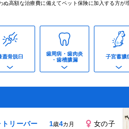
わぬ高額な治療費に備えて
ペット保険に加入する方が
歯周病・歯肉炎
膝蓋骨脱臼
子宮蓄膿
・歯槽膿漏
レトリーバー
1
4
女の子
歳
カ月