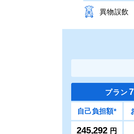
異物誤飲
7
プラン
自己負担額*
245,292
円