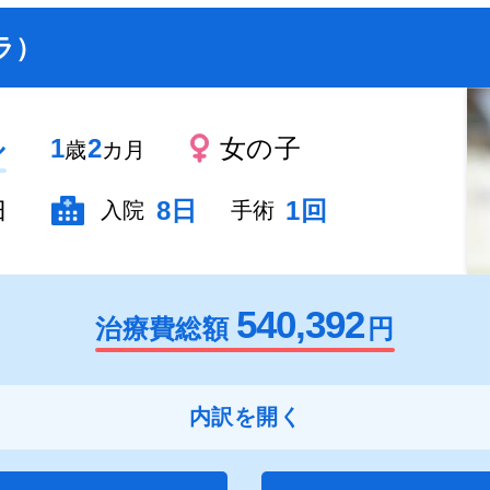
ラ）
ル
1
2
女の子
歳
カ月
臼
8日
1回
入院
手術
540,392
治療費総額
円
内訳を開く