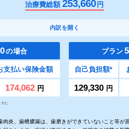
253,660
治療費総額
円
内訳を開く
0
の場合
プラン
お支払い保険金額
自己負担額*
174,062
129,330
円
円
）を含む
歯肉炎、歯槽膿漏は、歯磨きができていないこと等が