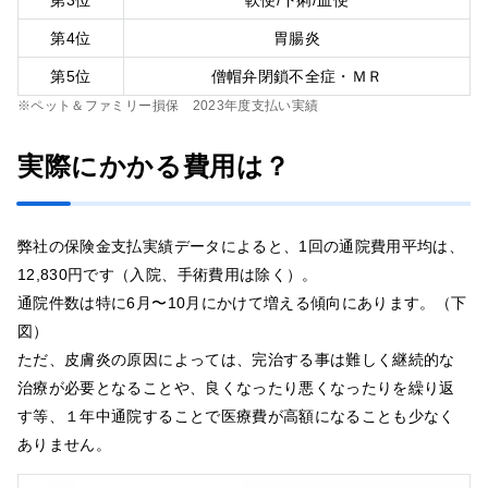
第3位
軟便/下痢/血便
第4位
胃腸炎
第5位
僧帽弁閉鎖不全症・ＭＲ
※ペット＆ファミリー損保 2023年度支払い実績
実際にかかる費用は？
弊社の保険金支払実績データによると、1回の通院費用平均は、
12,830円です（入院、手術費用は除く）。
通院件数は特に6月〜10月にかけて増える傾向にあります。（下
図）
ただ、皮膚炎の原因によっては、完治する事は難しく継続的な
治療が必要となることや、良くなったり悪くなったりを繰り返
す等、１年中通院することで医療費が高額になることも少なく
ありません。