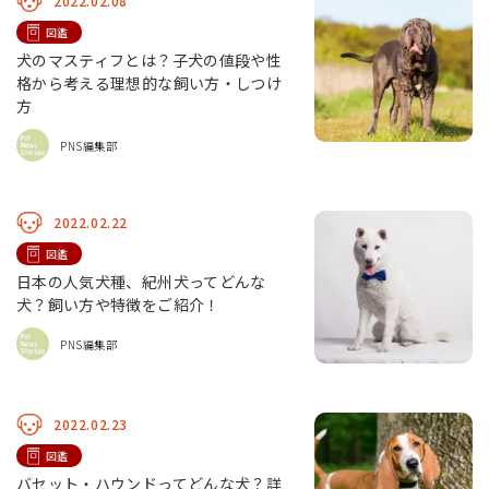
2022.02.08
図鑑
犬のマスティフとは？子犬の値段や性
格から考える理想的な飼い方・しつけ
方
PNS編集部
2022.02.22
図鑑
日本の人気犬種、紀州犬ってどんな
犬？飼い方や特徴をご紹介！
PNS編集部
2022.02.23
図鑑
バセット・ハウンドってどんな犬？詳