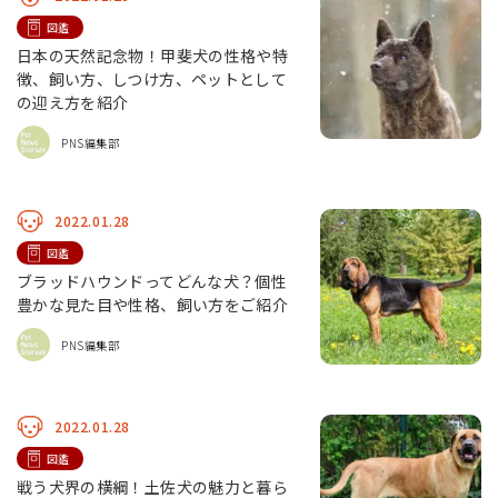
図鑑
日本の天然記念物！甲斐犬の性格や特
徴、飼い方、しつけ方、ペットとして
の迎え方を紹介
PNS編集部
2022.01.28
図鑑
ブラッドハウンドってどんな犬？個性
豊かな見た目や性格、飼い方をご紹介
PNS編集部
2022.01.28
図鑑
戦う犬界の横綱！土佐犬の魅力と暮ら