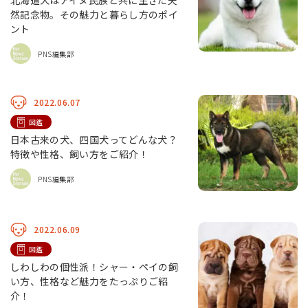
北海道犬はアイヌ民族と共に生きた天
然記念物。その魅力と暮らし方のポイ
ント
PNS編集部
2022.06.07
図鑑
日本古来の犬、四国犬ってどんな犬？
特徴や性格、飼い方をご紹介！
PNS編集部
2022.06.09
図鑑
しわしわの個性派！シャー・ペイの飼
い方、性格など魅力をたっぷりご紹
介！