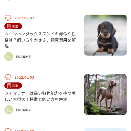
2022.02.02
図鑑
カニンヘンダックスフンドの寿命や性
格は？飼い方や大きさ、飼育費用を解
説
PNS編集部
2022.02.03
図鑑
ワイマラナーは高い狩猟能力を持つ美
しい大型犬！特徴と飼い方を解説
PNS編集部