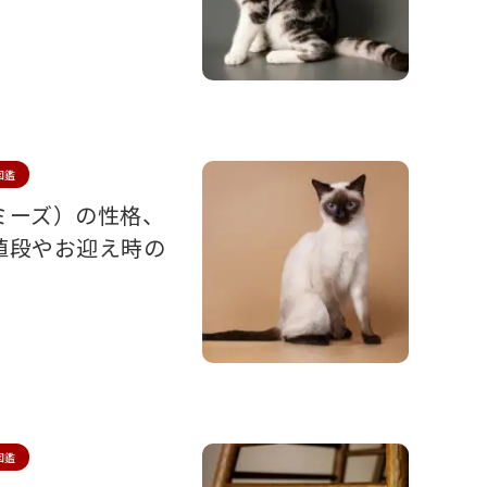
図鑑
ミーズ）の性格、
値段やお迎え時の
図鑑