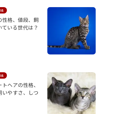
図鑑
の性格、値段、飼
いている世代は？
図鑑
ートヘアの性格、
飼いやすさ、しつ