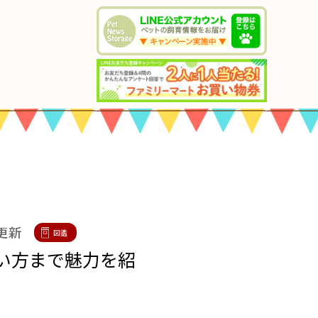
 更新
図鑑
い方まで魅力を紹