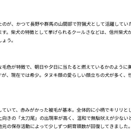
たのが、かつて長野や群馬の山間部で狩猟犬として活躍してい
います。柴犬の特徴として挙げられるクールさなどは、信州柴犬
しょう。
な毛色が特徴で、朝日や夕日に当たると燃えているかのように
すが、現在では希少。タヌキ顔の愛らしい顔立ちの犬が多く、
していて、赤みがかった被毛が基本。全体的に小柄でキリリと
上向きの「太刀尾」の出現率が高く、温和で無駄吠えが少ない
地元の保存活動によって少しずつ飼育頭数が回復してきました