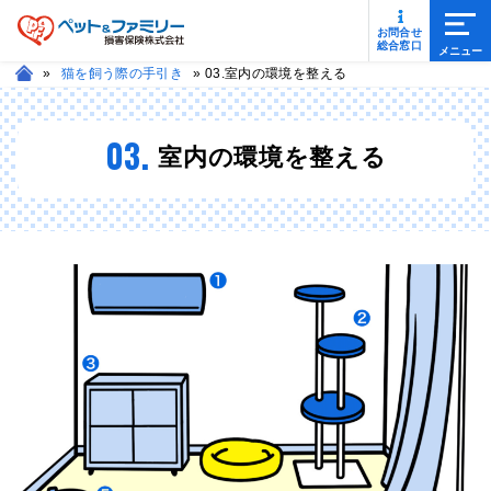
メニ
お問合せ
総合窓口
»
猫を飼う際の手引き
»
03.室内の環境を整える
03.
室内の環境を整える