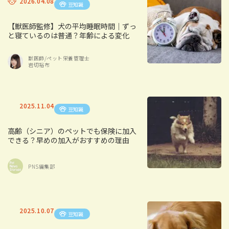
2026.04.08
豆知識
【獣医師監修】犬の平均睡眠時間｜ずっ
と寝ているのは普通？年齢による変化
獣医師/ペット栄養管理士
岩切裕布
2025.11.04
豆知識
高齢（シニア）のペットでも保険に加入
できる？早めの加入がおすすめの理由
PNS編集部
2025.10.07
豆知識