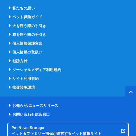
私たちの想い
ペット保険ガイド
犬を飼う際の手引き
猫を飼う際の手引き
個人情報保護宣言
個人情報の取扱い
勧誘方針
ソーシャルメディア利用規約
サイト利用規約
推奨閲覧環境
ペー
お知らせ/ニュースリリース
お問い合わせ総合窓口
Pet News Storage
ペット＆ファミリー損保が運営するペット情報サイト