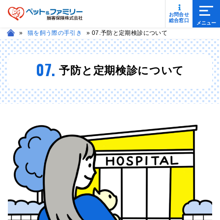
メニ
お問合せ
総合窓口
»
猫を飼う際の手引き
»
07.予防と定期検診について
07.
予防と定期検診について