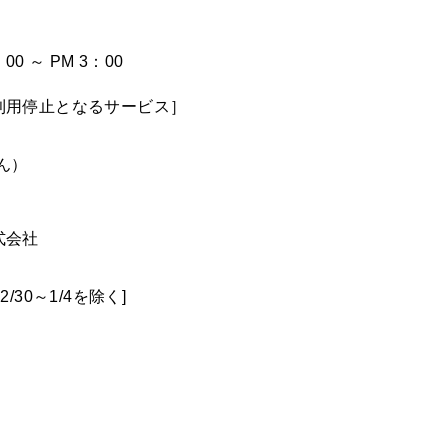
：00 ～ PM 3：00
利用停止となるサービス］
ん）
式会社
2/30～1/4を除く]