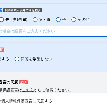
柄
契約者本人以外の場合必須
夫・妻(未届)
父・母
子
その他
須
望する
回答を希望しない
宣言の同意
必須
報保護宣言は
こちら
からご確認ください。
の個人情報保護宣言に同意する