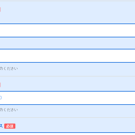
力ください
力ください
ス
必須