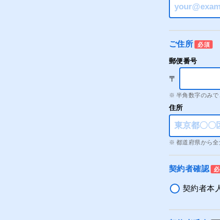
ご住所
必須
郵便番号
〒
半角数字のみで
住所
都道府県から全
契約者確認
必
契約者本