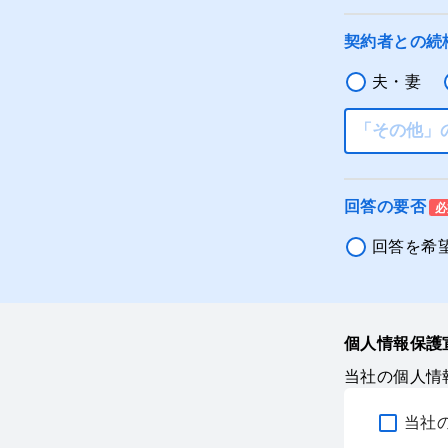
契約者との続
夫・妻
回答の要否
必
回答を希
個人情報保護
当社の個人情
当社