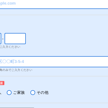
-
ご入力ください
角のみでご入力ください
須
人
ご家族
その他