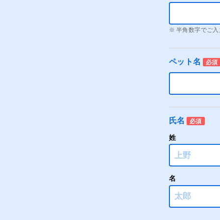
半角数字でご入
ペット名
必須
氏名
必須
姓
名