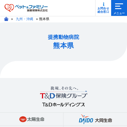
メニ
お問合せ
総合窓口
»
九州・沖縄
»
熊本県
提携動物病院
熊本県