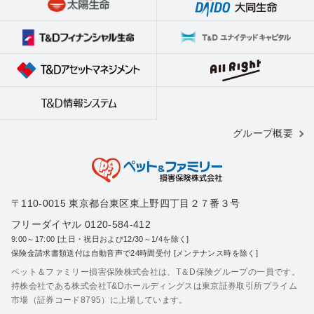
⑥同日に複数の窓口精算提携動物病院に通院される場合
⑦保険始期以前に発症している傷病、不担保疾病の場合
⑧ご契約内容により、お支払いできない傷病（疑いも含
む）やその関連疾患の場合
⑨ワクチン接種証明書（写し）の提出が必要な疾病に罹患
した場合
犬：ジステンパー、伝染性肝炎、アデノウイルスⅡ型感染
グループ概要
症、パラインフルエンザ、パルボウイルス感染症、レプト
スピラ感染症、狂犬病
猫：汎白血球減少症、カリシウイルス感染症、ウイルス性
鼻気管炎（ヘルペス）、白血球ウイルス感染症（FeLV）
〒110-0015 東京都台東区東上野四丁目２７番３号
⑩窓口精算対象外疾病の場合
フリーダイヤル 0120-584-412
停留睾丸・フィラリア症 など
9:00～17:00 [土日・祝日および12/30～1/4を除く]
※その他、状況により窓口精算できない場合もございま
保険金請求書類送付は自動音声で24時間受付 [メンテナンス時を除く]
す。
ペット＆ファミリー損害保険株式会社は、T＆D保険グループの一員です。
持株会社である株式会社T&Dホールディングスは東京証券取引所プライム
市場（証券コード8795）に上場しています。