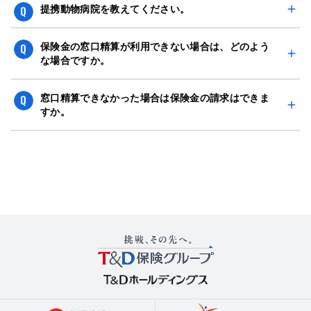
げんきナンバーわんスリム（証券番号頭：MQA、MQB、
提携動物病院を教えてください。
MQW）は窓口精算のご利用ができません。
※上記以外の商品（証券番号頭：ＳＱＰ、ＳＱＱ、ＳＫＡ
「
提携動物病院
」ページをご確認ください。
保険金の窓口精算が利用できない場合は、どのよう
以外）の方も動物病院によってはご利用いただけない場合
な場合ですか。
があります。
以下の場合に利用することができません。
窓口精算できなかった場合は保険金の請求はできま
①保険証券または保険契約継続証、加入証を持参せずに動
すか。
物病院に来院した場合
直接当社にご請求できます。ご請求方法は「
保険金のご請
②窓口精算期間外に治療を受けた場合
求
」ページをご確認ください。
・初年度契約の始期からその日を含めて３０日以内
なお、ご請求されても保険金のお支払いができない場合も
・１００％補償期間中
あります。
③当社にて保険料の入金確認が出来ない場合
④保険金限度額の残額が当社の定める金額を下回っている
場合
★プラン８０⇒３０万円以下 ★プラン７０⇒２０万円以
下 ★プラン５０⇒１０万円以下
⑤来院時点で保険契約が解約（解除・失効）されている場
合