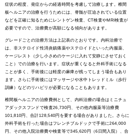
症状の程度、発症からの経過時間を考慮して治療します。椎間
板ヘルニアの治療を行うためには、脊髄が圧迫されている位置
などを正確に知るためにレントゲン検査、CT検査やMRI検査が
必要ですので、治療費が高額になる傾向があります。
グレードごとの治療方法は上記表のとおりです。内科治療で
は、非ステロイド性消炎鎮痛薬やステロイドといった内服薬、
ケージレスト（少し小さめのケージに入れて安静にさせておく
こと）での治療を行います。症状が重くなると外科手術になる
ことが多く、手術後には軽度の麻痺が残ってしまう場合もあり
ます。さらに手術後にはマッサージや水中トレッドミル（歩行
訓練）などのリハビリが必要になることもあります。
椎間板ヘルニアの治療費例として、内科治療の場合はミニチュ
アダックスフンドで検査26,730円、その他内服薬等治療費
101,810円、合計128,540円を要する場合がありました。さらに
外科手術を行った場合はフレンチブルドックで手術に264,000
円、その他入院治療費や検査等で345,620円（6日間入院）、合