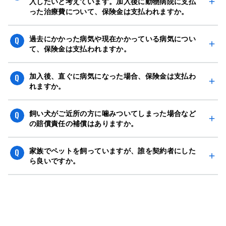
期間の開始日時点の満年齢で生後４５日以上満７歳以下の
入したいと考えています。加入後に動物病院に支払
った治療費について、保険金は支払われますか。
き受け結果については以下のいずれかとなります。
「犬か猫」に限られます。
①無条件で契約をお引き受けする場合
ただし、以下に該当する場合にはご加入できません。
ご加入前のケガについては、保険金をお支払いできませ
②特別な条件付（特定疾病補償対象外特約）で契約をお引
過去にかかった病気や現在かかっている病気につい
①ペットショップ・ブリーダーなどの売買目的の犬・猫
ん。
て、保険金は支払われますか。
き受けする場合
（売買後の犬・猫は、ご加入できます）
③契約のお引き受けをお断りする場合
②闘犬・競争犬などの興行目的の犬・猫
保険期間の開始日において既に生じていたケガ・病気は保
加入後、直ぐに病気になった場合、保険金は支払わ
③警察犬・麻薬犬・救助犬・狩猟犬などの職業犬（盲導
険金のお支払い対象となりません。
れますか。
犬・聴導犬・介助犬などの身体障害者補助犬は、ご加入で
また、ご契約をお引き受けした場合でも、保険加入前のケ
きます）
以下に該当する場合には、保険金をお支払いできません。
ガ・病気に起因するご請求については、既往症として、保
飼い犬がご近所の方に噛みついてしまった場合など
④ブリーダー等が繁殖を目的として飼育する犬または猫
①保険期間の開始日から15日以内に発生したケガ
の賠償責任の補償はありますか。
険金をお支払いできない場合がございます。
（現在は愛玩動物または伴侶動物として飼育する犬または
②保険期間の開始日から30日以内に発症した病気（ガン
※実際のお支払の可否につきましては、ご請求毎に保険金
猫を含みます）
ございません。ご案内のペット保険は、年間支払限度額に
を除く）
請求書類を拝見させて頂いた上で、個々に査定を実施させ
家族でペットを飼っていますが、誰を契約者にした
⑤過去に、次の病気と診断されたり、治療を受けたことの
達するまでは支払回数を制限しないなど、ペットの医療費
ら良いですか。
③保険期間の開始日から90日以内に発症したガン
ていただきますので、あらかじめご了承ください。
ある犬・猫
用にかかる補償を充実させています。
●悪性腫瘍（ガン）、●腎不全、●糖尿病、●肝不全・肝硬
契約者と被保険者（飼い主）は同一人となります。 弊社
変、●副腎皮質機能低下症・亢進症、
ペット医療費用保険のお申込みにおいては、ご加入ペット
●甲状腺機能低下症・亢進症、●免疫介在性溶血性貧血、●
のご健康状態およびご通院状況等について、ご契約者様ご
巨大食道症（食道拡張症）、
自身で正しく告知をいただく必要がございます（この点に