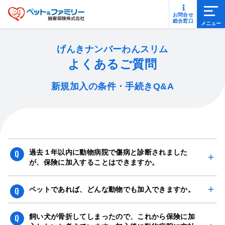
メニ
お問合せ
総合窓口
げんきナンバーわんスリム
よくあるご質問
新規加入の条件・手続きQ&A
過去１年以内に動物病院で傷病と診断されました
が、保険に加入することはできますか。
過去１年以内に動物病院で傷病と診断（疑いを含みます）
ペットであれば、どんな動物でも加入できますか。
されたり、治療を受けたことがある場合は、詳細な内容を
告知書画面にご入力ください。
新規にご加入できるペットは、日本国内で飼育され、保険
飼い犬が骨折してしまったので、これから保険に加
ご入力内容にもとづき、当社にて引受審査を行いまして引