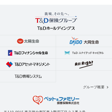
●膵外分泌不全、●猫伝染性腹膜炎、●猫白血病ウイルス感
つきましては、お申し込み時にご確認いただく重要事項説
染症、●猫免疫不全ウイルス感染症、●特発性てんかん、●
明書等にも明記しております）ので、実際にご加入ペット
水頭症
を飼養されている方（健康状態を把握されている方）をご
また、原則として、健康体であることが条件となります。
契約者とし、ご契約者ご自身でご契約手続きをいただく必
お引き受けに当たっては、告知内容等に対する引受審査を
要がございます。
行います。
※保険金の請求は原則として被保険者の方が行っていただ
引受審査の結果によっては、お引受けをお断りしたり、特
く必要あり、保険証券・保険契約継続証・継続案内・異動
定の病気についての保険金をお支払い対象外とすることを
手続書類は契約者ご本人宛に送付されるほか、解約などの
条件（特定疾病補償対象外特約）にお引受する場合があり
契約内容の変更にかかるお申し出も契約者ご本人からのお
ます。
申し出のみの受付としています。
（審査結果の内容について開示することはできません。）
グループ概要
〒110-0015 東京都台東区東上野四丁目２７番３号