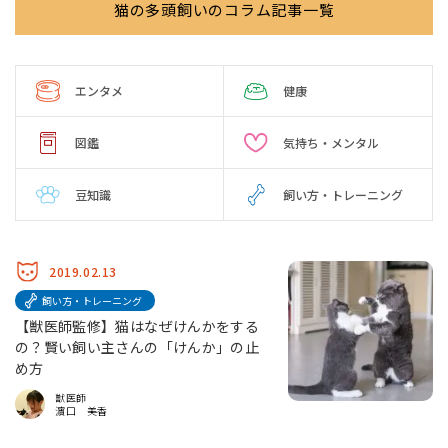
猫の多頭飼いのコラム記事一覧
エンタメ
健康
図鑑
気持ち・メンタル
豆知識
飼い方・トレーニング
2019.02.13
飼い方・トレーニング
【獣医師監修】猫はなぜけんかをする
の？賢い飼い主さんの「けんか」の止
め方
獣医師
濵口 美香