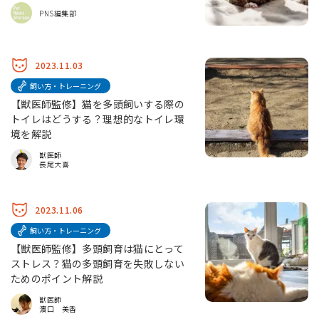
PNS編集部
2023.11.03
飼い方・トレーニング
【獣医師監修】猫を多頭飼いする際の
トイレはどうする？理想的なトイレ環
境を解説
獣医師
長尾大喜
2023.11.06
飼い方・トレーニング
【獣医師監修】多頭飼育は猫にとって
ストレス？猫の多頭飼育を失敗しない
ためのポイント解説
獣医師
濵口 美香