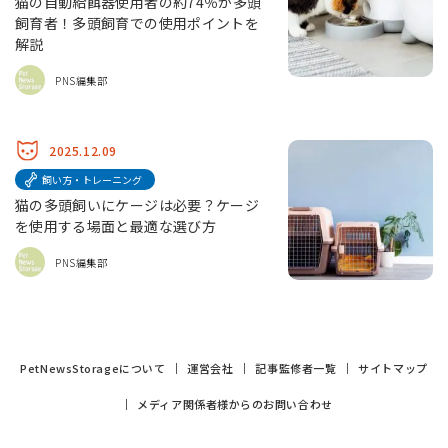
猫の自動給餌器使用者の約74％が多頭
飼育者！多頭飼育での使用ポイントを
解説
PNS編集部
2025.12.09
飼い方・トレーニング
猫の多頭飼いにケージは必要？ケージ
を使用する場面と最適な選び方
PNS編集部
PetNewsStorageについて
運営会社
記事監修者一覧
サイトマップ
メディア関係者様からのお問い合わせ