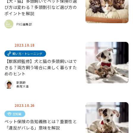
【犬・猫】多頭飼いでペット保険の選
び方は変わる？多頭割引など選び方の
ポイントを解説
PNS編集部
2023.10.18
飼い方・トレーニング
【獣医師監修】犬と猫の多頭飼いはで
きる？両方飼う場合に楽しく暮らすた
めのヒント
獣医師
長尾大喜
2023.10.26
豆知識
ペット保険の告知義務とは？重要性と
「違反がバレる」意味を解説