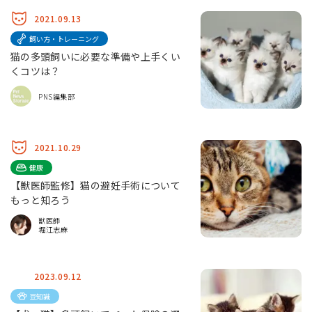
2021.09.13
飼い方・トレーニング
猫の多頭飼いに必要な準備や上手くい
くコツは？
PNS編集部
2021.10.29
健康
【獣医師監修】猫の避妊手術について
もっと知ろう
獣医師
堀江志麻
2023.09.12
豆知識