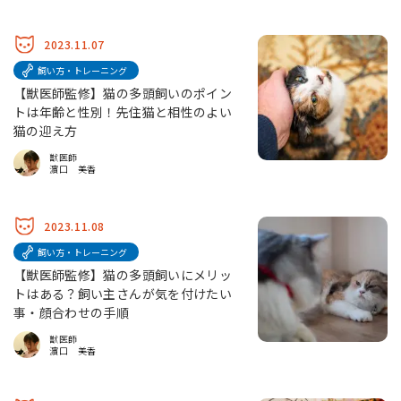
2023.11.07
飼い方・トレーニング
【獣医師監修】猫の多頭飼いのポイン
トは年齢と性別！先住猫と相性のよい
猫の迎え方
獣医師
濵口 美香
2023.11.08
飼い方・トレーニング
【獣医師監修】猫の多頭飼いにメリッ
トはある？飼い主さんが気を付けたい
事・顔合わせの手順
獣医師
濵口 美香